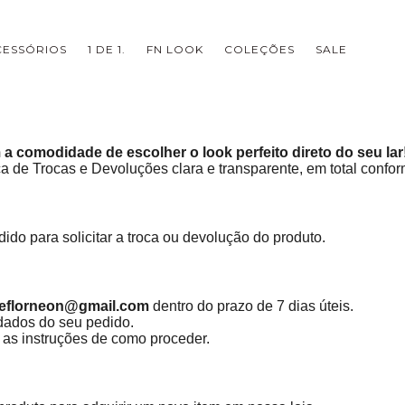
CESSÓRIOS
1 DE 1.
FN LOOK
COLEÇÕES
SALE
a comodidade de escolher o look perfeito direto do seu lar
ca de Trocas e Devoluções clara e transparente, em total confo
do para solicitar a troca ou devolução do produto.
ieflorneon@gmail.com
dentro do prazo de 7 dias úteis.
dados do seu pedido.
 as instruções de como proceder.