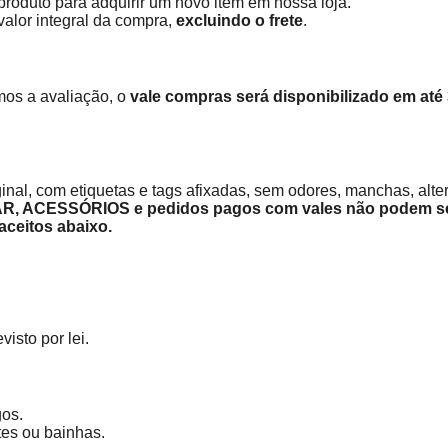
roduto para adquirir um novo item em nossa loja.
valor integral da compra,
excluindo o frete
.
mos a avaliação, o
vale compras será disponibilizado em até 
nal, com etiquetas e tags afixadas, sem odores, manchas, alter
, ACESSÓRIOS e pedidos pagos com vales não podem se
aceitos abaixo.
isto por lei.
gos.
tes ou bainhas.